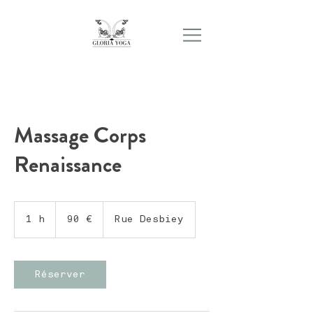
Massage Corps
Renaissance
90
euros
1 h
1
90 €
Rue Desbiey
Réserver