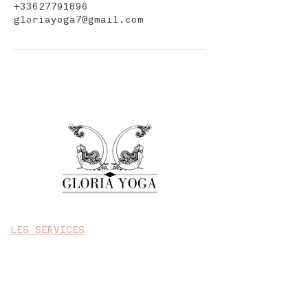
+33627791896
gloriayoga7@gmail.com
LES SERVICES
YOGA
SOINS KOBIDO ET MASSAGES
RETRAITES MAGIQUES
CÉRÉMONIE DU THÉ
ÉVÈNEMENTS, EVJF